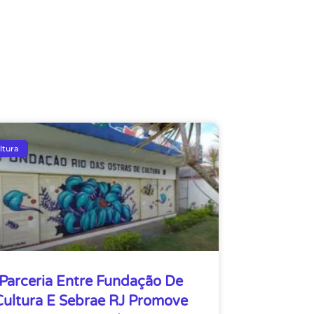
ltura
Parceria Entre Fundação De
Cultura E Sebrae RJ Promove