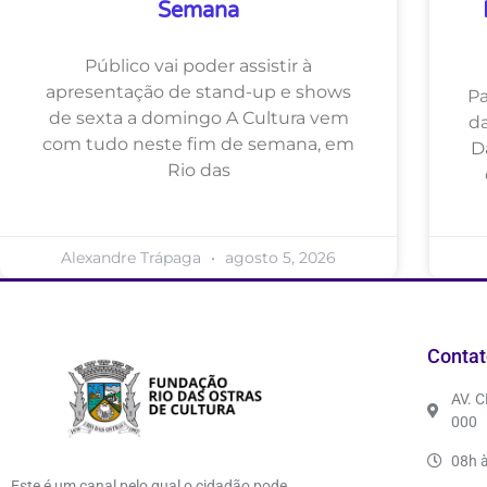
Semana
Público vai poder assistir à
apresentação de stand-up e shows
Pa
de sexta a domingo A Cultura vem
da
com tudo neste fim de semana, em
D
Rio das
Alexandre Trápaga
agosto 5, 2026
Contat
AV. 
000
08h à
Este é um canal pelo qual o cidadão pode