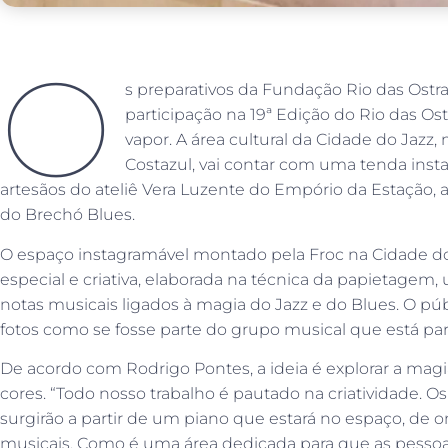
O
s preparativos da Fundação Rio das Ostra
participação na 19ª Edição do Rio das Ost
vapor. A área cultural da Cidade do Jaz
Costazul, vai contar com uma tenda inst
artesãos do ateliê Vera Luzente do Empório da Estação, 
do Brechó Blues.
O espaço instagramável montado pela Froc na Cidade d
especial e criativa, elaborada na técnica da papietagem, 
notas musicais ligados à magia do Jazz e do Blues. O públic
fotos como se fosse parte do grupo musical que está part
De acordo com Rodrigo Pontes, a ideia é explorar a mag
cores. “Todo nosso trabalho é pautado na criatividade.
surgirão a partir de um piano que estará no espaço, de o
musicais. Como é uma área dedicada para que as pessoa