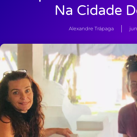
Na Cidade D
Alexandre Trápaga
jun