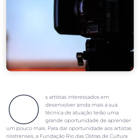
O
s artistas interessados em
desenvolver ainda mais a sua
técnica de atuação terão uma
grande oportunidade de aprender
um pouco mais. Para dar oportunidade aos artistas
riostrenses, a Fundação Rio das Ostras de Cultura