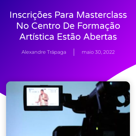
Inscrições Para Masterclass
No Centro De Formação
Artística Estão Abertas
Alexandre Trápaga
maio 30, 2022