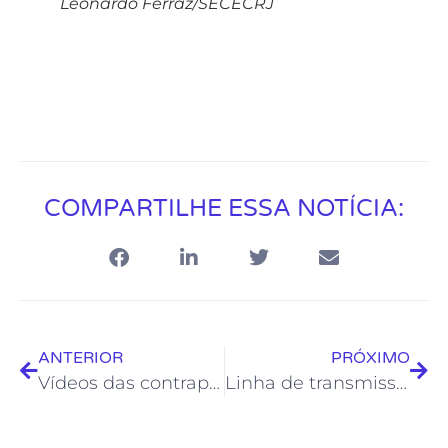
Leonardo Ferraz/SECECRJ
COMPARTILHE ESSA NOTÍCIA:
ANTERIOR
PRÓXIMO
Vídeos das contrapartidas da Lei Aldir Blanc terão tema gastronômico na próxima semana
Linha de transmissão divulga ações da Fundação Rio das Ostras de Cultura