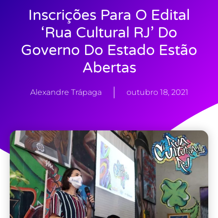
Inscrições Para O Edital
‘Rua Cultural RJ’ Do
Governo Do Estado Estão
Abertas
Alexandre Trápaga
outubro 18, 2021