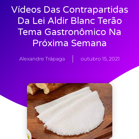
Vídeos Das Contrapartidas
Da Lei Aldir Blanc Terão
Tema Gastronômico Na
Próxima Semana
Alexandre Trápaga
outubro 15, 2021