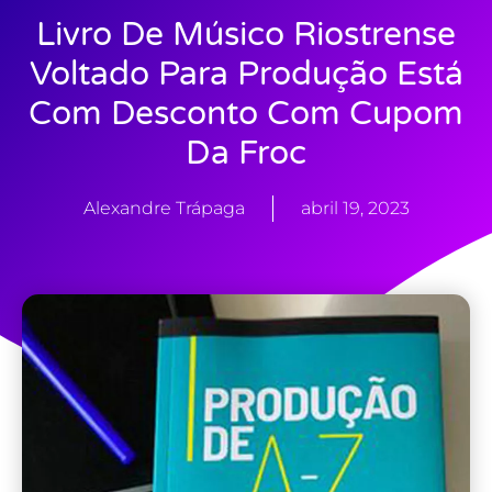
Livro De Músico Riostrense
Voltado Para Produção Está
Com Desconto Com Cupom
Da Froc
Alexandre Trápaga
abril 19, 2023