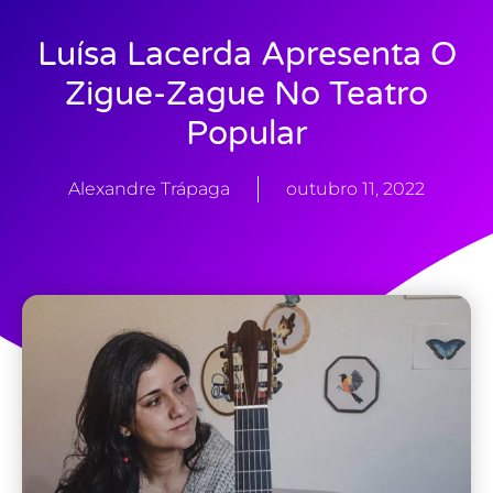
Luísa Lacerda Apresenta O
Zigue-Zague No Teatro
Popular
Alexandre Trápaga
outubro 11, 2022