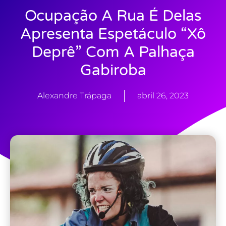
Ocupação A Rua É Delas
Apresenta Espetáculo “Xô
Deprê” Com A Palhaça
Gabiroba
Alexandre Trápaga
abril 26, 2023