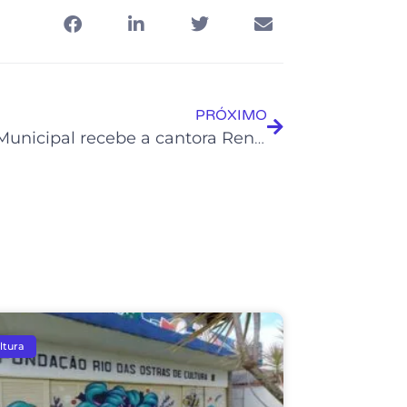
PRÓXIMO
Teatro Municipal recebe a cantora Renata Neves lançando seu álbum “Canoa”
ltura