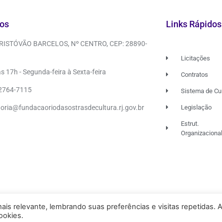
os
Links Rápidos
CRISTÓVÃO BARCELOS, Nº CENTRO, CEP: 28890-
Licitações
s 17h - Segunda-feira à Sexta-feira
Contratos
 2764-7115
Sistema de Cu
doria@fundacaoriodasostrasdecultura.rj.gov.br
Legislação
Estrut.
Organizaciona
is relevante, lembrando suas preferências e visitas repetidas. 
ookies.
FU