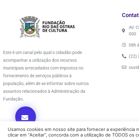
Contat
AV. 
000
08h à
Este é um canal pelo qual o cidadão pode
(22)
acompanhar a utilização dos recursos
ouvi
municipais arrecadados com impostos no
fornecimento de serviços públicos à
população, além de se informar sobre outros
assuntos relacionados à Administração da
Fundação.
Usamos cookies em nosso site para fornecer a experiência ma
clicar em “Aceitar”, concorda com a utilização de TODOS os c
© 2026. TODOS OS DIREITOS RESERVADOS.