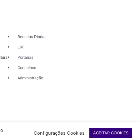
Receitas Diárias
LRF
ltura
Portarias
Conselhos
Administração
l
Ao
Configurações Cookies
ACEITAR COOKIES
NDAÇÃO RIO DAS OSTRAS
DE CULTURA