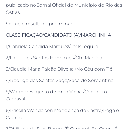
publicado no Jornal Oficial do Município de Rio das
Ostras.
Segue o resultado preliminar:
CLASSIFICAÇÃO/
CANDIDATO (A)/MARCHINHA
1/Gabriela Cândida Marquez/Jack Tequila
2/Fábio dos Santos Henriques/Oh! Mariléia
3/Claudia Maria Falcão Oliveira /No Céu com Tiê
4/Rodrigo dos Santos Zago/Saco de Serpentina
5/Wagner Augusto de Brito Vieira /Chegou o
Carnaval
6/Priscila Wandalsen Mendonça de Castro/Pega o
Cabrito
7/Philippe da Silva Borges/É Carnaval! Eu Quero É