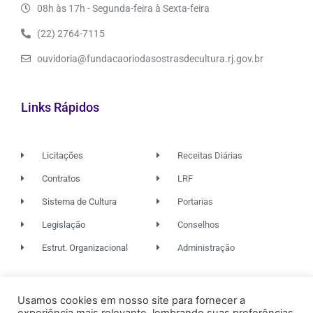
08h às 17h - Segunda-feira à Sexta-feira
(22) 2764-7115
ouvidoria@fundacaoriodasostrasdecultura.rj.gov.br
Links Rápidos
Licitações
Receitas Diárias
Contratos
LRF
Sistema de Cultura
Portarias
Legislação
Conselhos
Estrut. Organizacional
Administração
© 2026. TODOS OS DIREITOS RESERVADOS.
Usamos cookies em nosso site para fornecer a