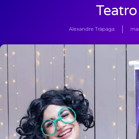
Teatro
Alexandre Trápaga
mar