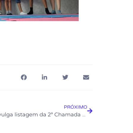
PRÓXIMO
Froc divulga listagem da 2ª Chamada para matrícula no Centro de Formação Artística