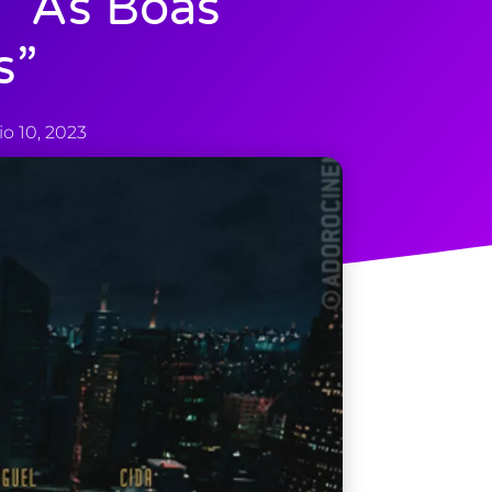
 “As Boas
s”
o 10, 2023