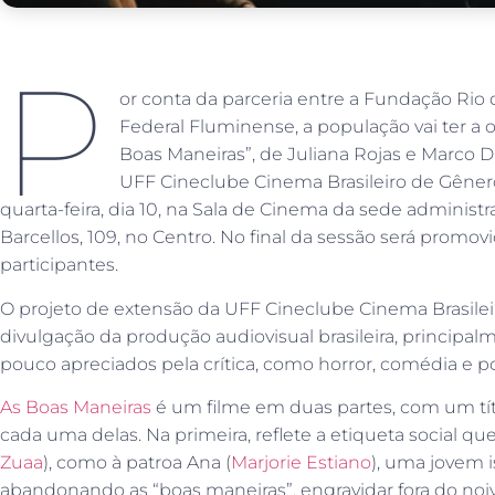
P
or conta da parceria entre a Fundação Rio 
Federal Fluminense, a população vai ter a o
Boas Maneiras”, de Juliana Rojas e Marco D
UFF Cineclube Cinema Brasileiro de Gênero.
quarta-feira, dia 10, na Sala de Cinema da sede administra
Barcellos, 109, no Centro. No final da sessão será promo
participantes.
O projeto de extensão da UFF Cineclube Cinema Brasilei
divulgação da produção audiovisual brasileira, principa
pouco apreciados pela crítica, como horror, comédia e pol
As Boas Maneiras
é um filme em duas partes, com um tít
cada uma delas. Na primeira, reflete a etiqueta social que
Zuaa
), como à patroa Ana (
Marjorie Estiano
), uma jovem i
abandonando as “boas maneiras”, engravidar fora do no