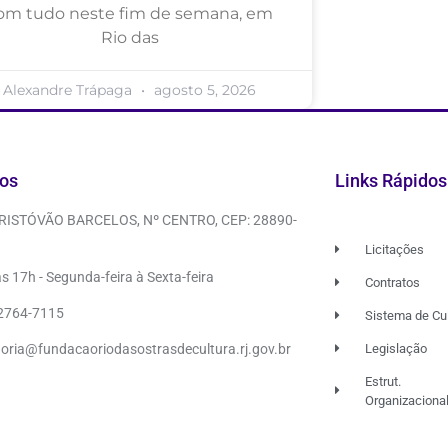
om tudo neste fim de semana, em
Rio das
Alexandre Trápaga
agosto 5, 2026
os
Links Rápidos
CRISTÓVÃO BARCELOS, Nº CENTRO, CEP: 28890-
Licitações
s 17h - Segunda-feira à Sexta-feira
Contratos
 2764-7115
Sistema de Cu
doria@fundacaoriodasostrasdecultura.rj.gov.br
Legislação
Estrut.
Organizaciona