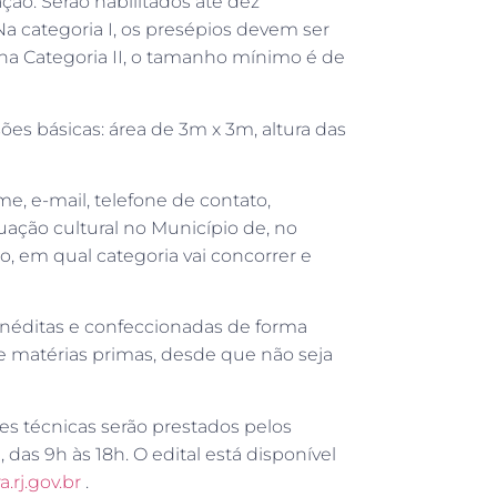
ação. Serão habilitados até dez
. Na categoria I, os presépios devem ser
a Categoria II, o tamanho mínimo é de
ões básicas: área de 3m x 3m, altura das
 e-mail, telefone de contato,
ação cultural no Município de, no
, em qual categoria vai concorrer e
 inéditas e confeccionadas de forma
o e matérias primas, desde que não seja
es técnicas serão prestados pelos
 das 9h às 18h. O edital está disponível
rj.gov.br
.