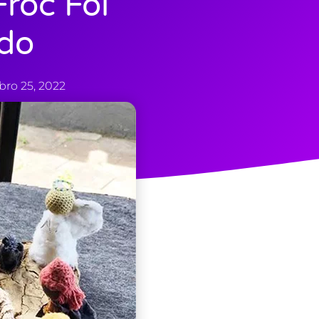
Froc Foi
do
bro 25, 2022