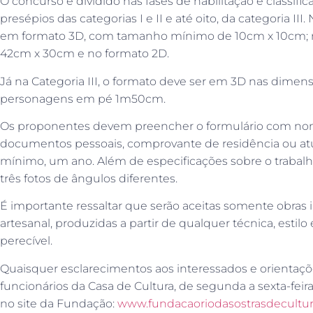
O concurso é dividido nas fases de habilitação e classific
presépios das categorias I e II e até oito, da categoria III
em formato 3D, com tamanho mínimo de 10cm x 10cm; n
42cm x 30cm e no formato 2D.
Já na Categoria III, o formato deve ser em 3D nas dimens
personagens em pé 1m50cm.
Os proponentes devem preencher o formulário com nome,
documentos pessoais, comprovante de residência ou atu
mínimo, um ano. Além de especificações sobre o trabalho
três fotos de ângulos diferentes.
É importante ressaltar que serão aceitas somente obras
artesanal, produzidas a partir de qualquer técnica, estil
perecível.
Quaisquer esclarecimentos aos interessados e orientaçõ
funcionários da Casa de Cultura, de segunda a sexta-feira,
no site da Fundação:
www.fundacaoriodasostrasdecultura.