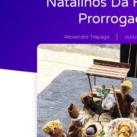
Natalinos Da 
Prorroga
Alexandre Trápaga
outu