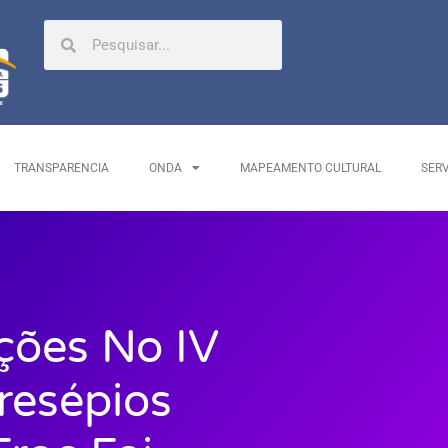
TRANSPARENCIA
ONDA
MAPEAMENTO CULTURAL
SER
ições No IV
resépios