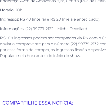
Endereço:
Avenida Amazonas, s/nº, Centro (Rua da Feirin
Horário:
20h
Ingressos:
R$ 40 (inteira) e R$ 20 (meia e antecipado).
Informações:
(22) 99779-2132 – Micha Devellard
P.S:
Os ingressos podem ser comprados via Pix com o CN
enviar o comprovante para o número (22) 99779-2132 c
por essa forma de compra, os ingressos ficarão disponívei
Popular, meia hora antes do início do show.
COMPARTILHE ESSA NOTÍCIA: