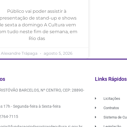
Público vai poder assistir à
presentação de stand-up e shows
de sexta a domingo A Cultura vem
om tudo neste fim de semana, em
Rio das
Alexandre Trápaga
agosto 5, 2026
os
Links Rápidos
CRISTÓVÃO BARCELOS, Nº CENTRO, CEP: 28890-
Licitações
s 17h - Segunda-feira à Sexta-feira
Contratos
 2764-7115
Sistema de Cu
doria@fundacaoriodasostrasdecultura.rj.gov.br
Legislação