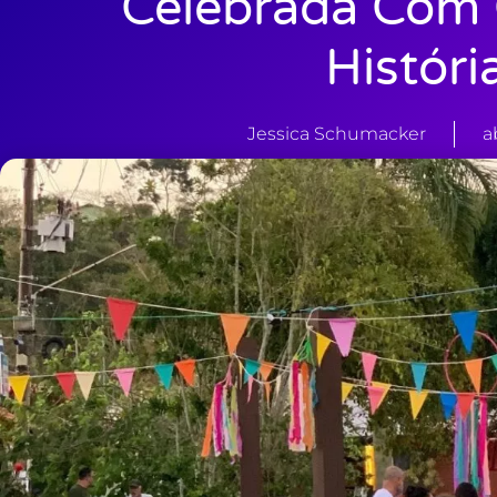
Celebrada Com 
Históri
Jessica Schumacker
a