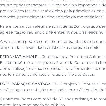
seus próprios moradores. O filme revela a importância do
projeto Roça Maker e será exibido pela primeira vez 
emoção, pertencimento e celebração da memória local.
Para encerrar com alegria e suingue, às 20h, o grupo p
apresentação, reunindo diferentes ritmos brasileiros num
A Feira ainda poderá contar com apresentações de dança
ampliando a diversidade artística e a energia da noite.
FEIRA MARIA MOLE –
Realizada pela Produtora Cultural 
Feira também é uma ação do Ponto de Cultura Maria Mo
democratização do acesso, cidadania, o fomento à economi
nos territórios periféricos e rurais de Rio das Ostras.
PROGRAMAÇÃO CANTAGALO –
O projeto “Histórias e Le
de Cantagalo a contação musicada com a Cia Aruten de Te
Quatro mulheres com mais de 60 anos, artistas, que 
estimular a imaginação do público.