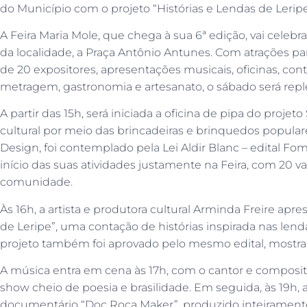
do Município com o projeto “Histórias e Lendas de Leripe
A Feira Maria Mole, que chega à sua 6ª edição, vai celebra
da localidade, a Praça Antônio Antunes. Com atrações par
de 20 expositores, apresentações musicais, oficinas, cont
metragem, gastronomia e artesanato, o sábado será reple
A partir das 15h, será iniciada a oficina de pipa do proje
cultural por meio das brincadeiras e brinquedos populare
Design, foi contemplado pela Lei Aldir Blanc – edital Fo
início das suas atividades justamente na Feira, com 20 va
comunidade.
Às 16h, a artista e produtora cultural Arminda Freire apr
de Leripe”, uma contação de histórias inspirada nas lenda
projeto também foi aprovado pelo mesmo edital, mostrand
A música entra em cena às 17h, com o cantor e composit
show cheio de poesia e brasilidade. Em seguida, às 19h, 
documentário “Doc Roça Maker”, produzido inteirament