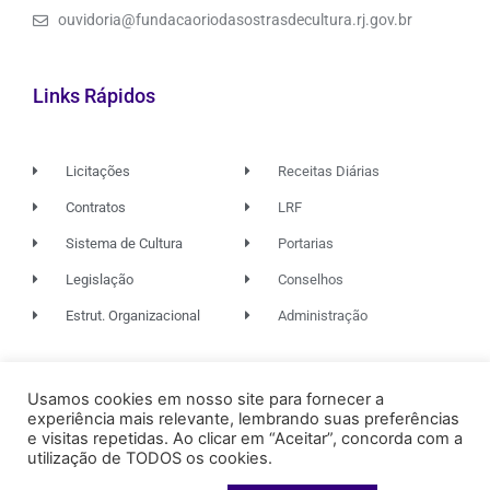
ouvidoria@fundacaoriodasostrasdecultura.rj.gov.br
Links Rápidos
Licitações
Receitas Diárias
Contratos
LRF
Sistema de Cultura
Portarias
Legislação
Conselhos
Estrut. Organizacional
Administração
© 2026. TODOS OS DIREITOS RESERVADOS.
Usamos cookies em nosso site para fornecer a
experiência mais relevante, lembrando suas preferências
e visitas repetidas. Ao clicar em “Aceitar”, concorda com a
utilização de TODOS os cookies.
FUNDAÇÃO RIO DAS OSTRAS
DE CULTURA