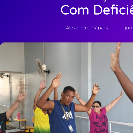
Com Defici
Alexandre Trápaga
jun