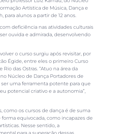
 pelo professor Luiz Kamau, do Núcleo
Formação Artística de Música, Dança e
h, para alunos a partir de 12 anos.
com deficiência nas atividades culturais
e ser ouvida e admirada, desenvolvendo
lver o curso surgiu após revisitar, por
ção Égide, entre eles o primeiro Curso
 Rio das Ostras. “Atuo na área da
i no Núcleo de Dança Portadores de
e ser uma ferramenta potente para que
 potencial criativo e a autonomia”,
is, como os cursos de dança é de suma
 de forma equivocada, como incapazes de
rtísticas. Nesse sentido, a
amental para a superação dessas