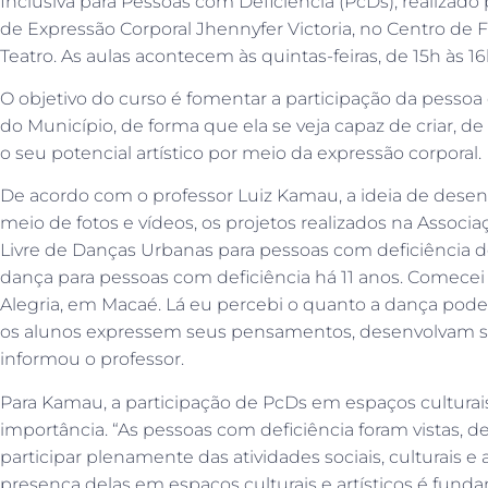
Inclusiva para Pessoas com Deficiência (PcDs), realizado
de Expressão Corporal Jhennyfer Victoria, no Centro de 
Teatro. As aulas acontecem às quintas-feiras, de 15h às 16
O objetivo do curso é fomentar a participação da pessoa 
do Município, de forma que ela se veja capaz de criar, d
o seu potencial artístico por meio da expressão corporal.
De acordo com o professor Luiz Kamau, a ideia de desenvo
meio de fotos e vídeos, os projetos realizados na Associa
Livre de Danças Urbanas para pessoas com deficiência de
dança para pessoas com deficiência há 11 anos. Comece
Alegria, em Macaé. Lá eu percebi o quanto a dança pod
os alunos expressem seus pensamentos, desenvolvam seu
informou o professor.
Para Kamau, a participação de PcDs em espaços cultura
importância. “As pessoas com deficiência foram vistas,
participar plenamente das atividades sociais, culturais e a
presença delas em espaços culturais e artísticos é fund