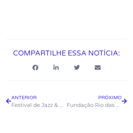
COMPARTILHE ESSA NOTÍCIA:
ANTERIOR
PRÓXIMO
Festival de Jazz & Blues terá Jam Sessions com alunos do Centro de Formação Artística
Fundação Rio das Ostras de Cultura prorroga inscrições do Edital “Capacita Audiovisual”