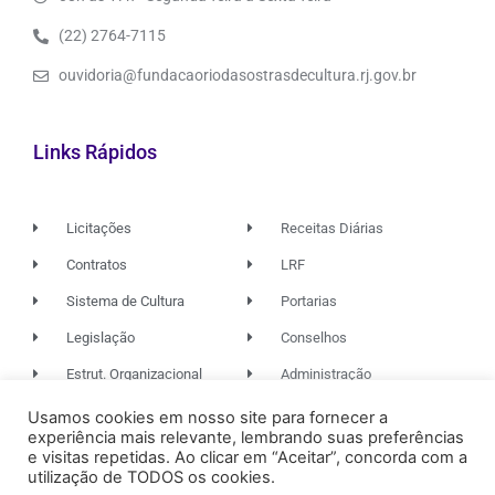
(22) 2764-7115
ouvidoria@fundacaoriodasostrasdecultura.rj.gov.br
Links Rápidos
Licitações
Receitas Diárias
Contratos
LRF
Sistema de Cultura
Portarias
Legislação
Conselhos
Estrut. Organizacional
Administração
Usamos cookies em nosso site para fornecer a
experiência mais relevante, lembrando suas preferências
© 2026. TODOS OS DIREITOS RESERVADOS.
e visitas repetidas. Ao clicar em “Aceitar”, concorda com a
utilização de TODOS os cookies.