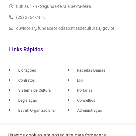
08h às 17h - Segunda-feira à Sexta-feira
(22) 2764-7115
ouvidoria@fundacaoriodasostrasdecultura.rj.gov.br
Links Rápidos
Licitações
Receitas Diárias
Contratos
LRF
Sistema de Cultura
Portarias
Legislação
Conselhos
Estrut. Organizacional
Administração
© 2026. TODOS OS DIREITOS RESERVADOS.
Usamos cookies em nosso site para fornecer a