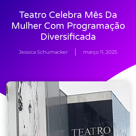
Teatro Celebra Mês Da
Mulher Com Programação
Diversificada
Jessica Schumacker
março 11, 2025