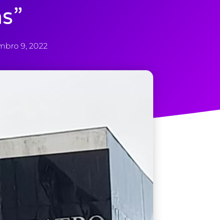
as”
bro 9, 2022