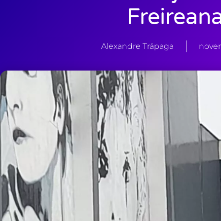
Freirean
Alexandre Trápaga
novem