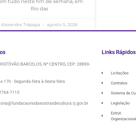
om tudo neste fim de semana, em
Rio das
Alexandre Trápaga
agosto 5, 2026
os
Links Rápidos
CRISTÓVÃO BARCELOS, Nº CENTRO, CEP: 28890-
Licitações
s 17h - Segunda-feira à Sexta-feira
Contratos
 2764-7115
Sistema de Cu
doria@fundacaoriodasostrasdecultura.rj.gov.br
Legislação
Estrut.
Organizaciona