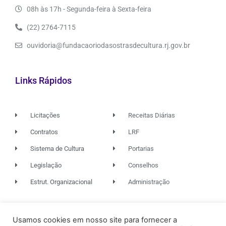
08h às 17h - Segunda-feira à Sexta-feira
(22) 2764-7115
ouvidoria@fundacaoriodasostrasdecultura.rj.gov.br
Links Rápidos
Licitações
Receitas Diárias
Contratos
LRF
Sistema de Cultura
Portarias
Legislação
Conselhos
Estrut. Organizacional
Administração
© 2026. TODOS OS DIREITOS RESERVADOS.
Usamos cookies em nosso site para fornecer a