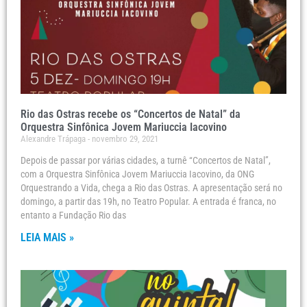
Rio das Ostras recebe os “Concertos de Natal” da
Orquestra Sinfônica Jovem Mariuccia Iacovino
Alexandre Trápaga
novembro 29, 2021
Depois de passar por várias cidades, a turnê “Concertos de Natal”,
com a Orquestra Sinfônica Jovem Mariuccia Iacovino, da ONG
Orquestrando a Vida, chega a Rio das Ostras. A apresentação será no
domingo, a partir das 19h, no Teatro Popular. A entrada é franca, no
entanto a Fundação Rio das
LEIA MAIS »