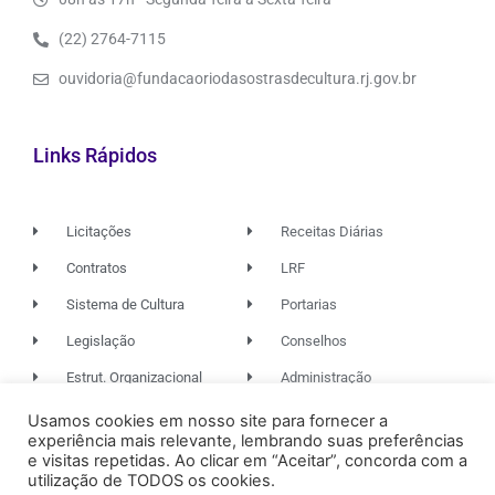
(22) 2764-7115
ouvidoria@fundacaoriodasostrasdecultura.rj.gov.br
Links Rápidos
Licitações
Receitas Diárias
Contratos
LRF
Sistema de Cultura
Portarias
Legislação
Conselhos
Estrut. Organizacional
Administração
Usamos cookies em nosso site para fornecer a
experiência mais relevante, lembrando suas preferências
© 2026. TODOS OS DIREITOS RESERVADOS.
e visitas repetidas. Ao clicar em “Aceitar”, concorda com a
utilização de TODOS os cookies.