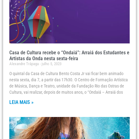
Casa de Cultura recebe o “Ondaiá”: Arraiá dos Estudantes e
Artistas da Onda nesta sexta-feira
Alexandre Trápaga
julho 5, 2023
O quintal da Casa de Cultura Bento Costa Jr vai ficar bem animado
nesta sexta, dia 7, a partir das 17h30. O Centro de Formação Artística
de Música, Dança e Teatro, unidade da Fundação Rio das Ostras de
Cultura, vai realizar, depois de muitos anos, o “Ondaiá – Arraiá dos
LEIA MAIS »