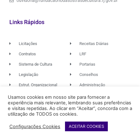
ouvidoria@fundacaoriodasostrasdecultura.rj.gov.br
Links Rápidos
Licitações
Receitas Diárias
Contratos
LRF
Sistema de Cultura
Portarias
Legislação
Conselhos
Estrut. Organizacional
Administração
Usamos cookies em nosso site para fornecer a
experiência mais relevante, lembrando suas preferências
© 2026. TODOS OS DIREITOS RESERVADOS.
e visitas repetidas. Ao clicar em “Aceitar”, concorda com a
utilização de TODOS os cookies.
Configurações Cookies
ACEITAR COOKIES
FUNDAÇÃO RIO DAS OSTRAS
DE CULTURA