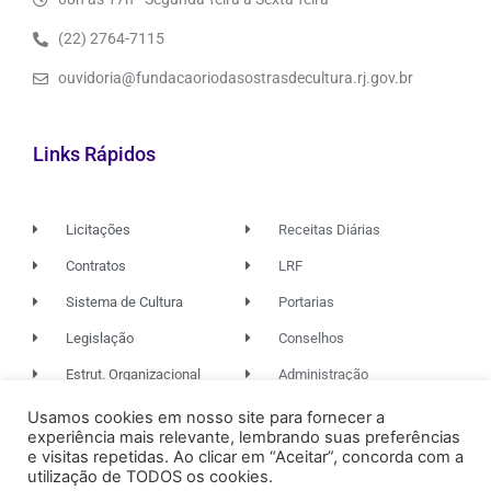
(22) 2764-7115
ouvidoria@fundacaoriodasostrasdecultura.rj.gov.br
Links Rápidos
Licitações
Receitas Diárias
Contratos
LRF
Sistema de Cultura
Portarias
Legislação
Conselhos
Estrut. Organizacional
Administração
Usamos cookies em nosso site para fornecer a
experiência mais relevante, lembrando suas preferências
© 2026. TODOS OS DIREITOS RESERVADOS.
e visitas repetidas. Ao clicar em “Aceitar”, concorda com a
utilização de TODOS os cookies.