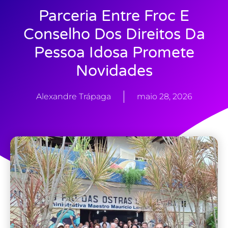
Parceria Entre Froc E
Conselho Dos Direitos Da
Pessoa Idosa Promete
Novidades
Alexandre Trápaga
maio 28, 2026