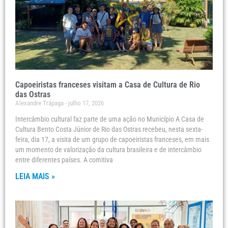
Capoeiristas franceses visitam a Casa de Cultura de Rio
das Ostras
Alexandre Trápaga
julho 17, 2026
Intercâmbio cultural faz parte de uma ação no Município A Casa de
Cultura Bento Costa Júnior de Rio das Ostras recebeu, nesta sexta-
feira, dia 17, a visita de um grupo de capoeiristas franceses, em mais
um momento de valorização da cultura brasileira e de intercâmbio
entre diferentes países. A comitiva
LEIA MAIS »