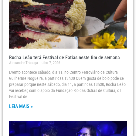
Rocha Leão terá Festival de Fatias neste fim de semana
Alexandre Trápaga
julho 7, 2026
Evento acontece sábado, dia 11, no Centro Ferroviário de Cultura
Guilherme Nogueira, a partir das 13h30 Quem gosta de bolo pode se
preparar porque neste sábado, dia 11, a partir das 13h30, Rocha Leão
vai receber, com o apoio da Fundação Rio das Ostras de Cultura, o I
Festival de
LEIA MAIS »