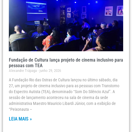
Fundação de Cultura lança projeto de cinema inclusivo para
pessoas com TEA
Alexandre Trápaga
junho 29, 2026
A Fundação Rio das Ostras de Cultura lançou no último sábado, dia
27, um projeto de cinema inclusivo para as pessoas com Transtorno
do Espectro Autista (TEA), denominado “Som Do Silêncio Azul”. A
sessão de lançamento aconteceu na sala de cinema da sede
administrativa Maestro Mauricio Libardi Júnior, com a exibição de
“Peixonauta –
LEIA MAIS »