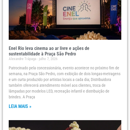
Enel Rio leva cinema ao ar livre e ações de
sustentabilidade à Praça São Pedro
Alexandre Trápaga
julho 7, 2026
Patrocinado pela concessionária, evento acontece no próximo fim de
semana, na Praça São Pedro, com exibição de dois longas-metragens
e um curta produzido por artistas locais a cada dia; Distribuidora
também oferecerá atendimento móvel aos clientes, troca de
lâmpadas por modelos LED, recreação infantil e distribuição de
brindes. A Praça
LEIA MAIS »