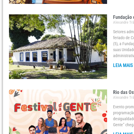
Fundação d
Alexandre Tr
Setores admi
feriado de C
(5), a Funda
suas Unidade
administrati
LEIA MAIS
Rio das Os
Alexandre Tr
Evento promo
programação 
desigualdade
Gente” chega