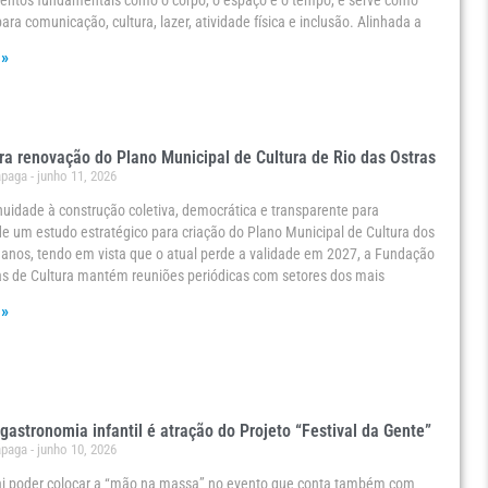
mentos fundamentais como o corpo, o espaço e o tempo, e serve como
ara comunicação, cultura, lazer, atividade física e inclusão. Alinhada a
 »
ra renovação do Plano Municipal de Cultura de Rio das Ostras
ápaga
junho 11, 2026
uidade à construção coletiva, democrática e transparente para
e um estudo estratégico para criação do Plano Municipal de Cultura dos
anos, tendo em vista que o atual perde a validade em 2027, a Fundação
as de Cultura mantém reuniões periódicas com setores dos mais
 »
 gastronomia infantil é atração do Projeto “Festival da Gente”
ápaga
junho 10, 2026
ai poder colocar a “mão na massa” no evento que conta também com