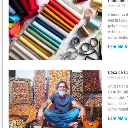
Campanha 
Alexandre Tr
A iniciativa
reutilizávei
pela Fundaçã
e da economi
como retalh
LEIA MAIS
Casa de Cu
Alexandre Tr
Artista tran
Casa de Cult
exposição “F
conjunto de 
como matéri
LEIA MAIS