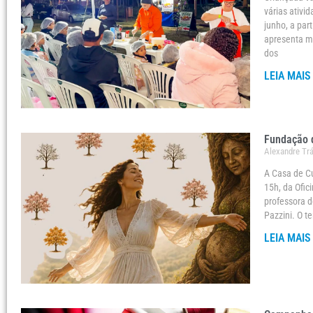
várias ativi
junho, a par
apresenta m
dos
LEIA MAIS
Fundação d
Alexandre Tr
A Casa de Cu
15h, da Ofic
professora d
Pazzini. O 
LEIA MAIS