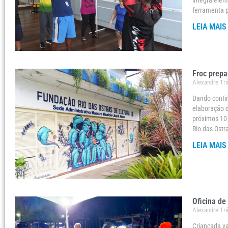
integra ele
ferramenta p
LEIA MAIS
Froc prepa
Alexandre Tr
Dando contin
elaboração d
próximos 10 
Rio das Ostr
LEIA MAIS
Oficina de
Alexandre Tr
Criançada v