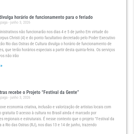
ivulga horário de funcionamento para o feriado
ápaga
junho 3, 2026
nistrativos não funcionarão nos dias 4 e 5 de junho Em virtude do
orpus Christi (4) e do ponto facultativo decretado pelo Poder Executivo
ção Rio das Ostras de Cultura divulga o horário de funcionamento de
s, que terão horários especiais a partir desta quinta-feira. Os serviços
vos não irão
 »
tras recebe o Projeto “Festival da Gente”
ápaga
junho 3, 2026
ve economia criativa, inclusão e valorização de artistas locais com
gratuita O acesso à cultura no Brasil ainda é marcado por
s regionais e estruturais. É nesse contexto que o projeto “Festival da
 a Rio das Ostras (RJ), nos dias 13 e 14 de junho, trazendo