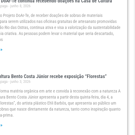
DoAr-Te continua recebendo doações na Casa de Cultura
ápaga
junho 8, 2026
 do Projeto DoAr-Te, de receber doações de sobras de materiais
s para serem utilizados nas oficinas gratuitas de artesanato promovidas
o Rio das Ostras, continua ativa e visa a valorização da sustentabilidade
a criativa. As pessoas podem levar o material que seria descartado,
os
 »
ltura Bento Costa Júnior recebe exposição “Florestas”
ápaga
junho 3, 2026
sforma matéria orgânica em arte e convida à reconexão com a natureza A
ura Bento Costa Júnior apresenta a partir desta quinta-feira, dia 4, a
lorestas”, do artista plástico Ehli Barbös, que apresenta ao público um
obras que nasce diretamente da natureza, tanto como inspiração quanto
a-prima.
 »