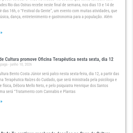
dades Rio das Ostras recebe neste final de semana, nos dias 13 e 14 de
tir das 16h, o “Festival da Gente”, um evento com muitas atividades, que
úsica, dança, entretenimento e gastronomia para a população. Além
 »
e Cultura promove Oficina Terapêutica nesta sexta, dia 12
ápaga
junho 10, 2026
ltura Bento Costa Júnior será palco nesta sexta-feira, dia 12, a partir das
ina Terapêutica Raízes do Cuidado, que será ministrada pela psicóloga e
e física, Débora Mello Neto, e pelo psiquiatra Henrique dos Santos
tema será “Tratamento com Cannabis e Plantas
 »