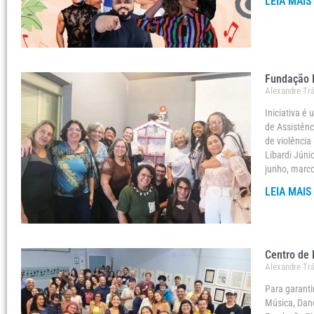
LEIA MAIS
Fundação R
Alexandre Tr
Iniciativa é
de Assistênc
de violência
Libardi Júni
junho, marc
LEIA MAIS
Centro de 
Alexandre Tr
Para garanti
Música, Danç