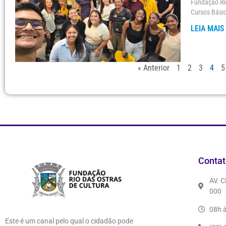
Fundação Rio
Cursos Básic
LEIA MAIS
« Anterior
1
2
3
4
5
Contat
AV. 
000
08h à
Este é um canal pelo qual o cidadão pode