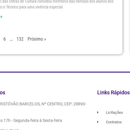
 das Ostras de Cultura convidou membros das famílias dos alunos dos
o e Técnico para uma vivência especial
 »
6
…
132
Próximo »
os
Links Rápidos
CRISTÓVÃO BARCELOS, Nº CENTRO, CEP: 28890-
Licitações
s 17h - Segunda-feira à Sexta-feira
Contratos