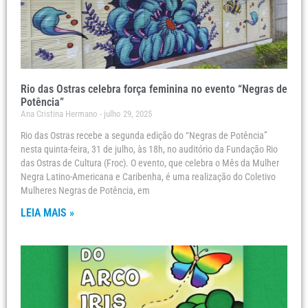
Rio das Ostras celebra força feminina no evento “Negras de
Potência”
Ana Cristina Hermano
julho 29, 2025
Rio das Ostras recebe a segunda edição do “Negras de Potência”
nesta quinta-feira, 31 de julho, às 18h, no auditório da Fundação Rio
das Ostras de Cultura (Froc). O evento, que celebra o Mês da Mulher
Negra Latino-Americana e Caribenha, é uma realização do Coletivo
Mulheres Negras de Potência, em
LEIA MAIS »