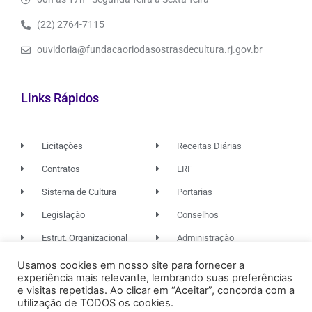
(22) 2764-7115
ouvidoria@fundacaoriodasostrasdecultura.rj.gov.br
Links Rápidos
Licitações
Receitas Diárias
Contratos
LRF
Sistema de Cultura
Portarias
Legislação
Conselhos
Estrut. Organizacional
Administração
Usamos cookies em nosso site para fornecer a
experiência mais relevante, lembrando suas preferências
© 2026. TODOS OS DIREITOS RESERVADOS.
e visitas repetidas. Ao clicar em “Aceitar”, concorda com a
utilização de TODOS os cookies.