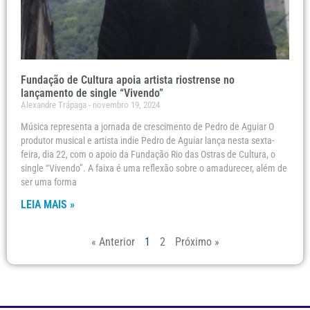
Fundação de Cultura apoia artista riostrense no
lançamento de single “Vivendo”
Alexandre Trápaga
novembro 19, 2024
Música representa a jornada de crescimento de Pedro de Aguiar O
produtor musical e artista indie Pedro de Aguiar lança nesta sexta-
feira, dia 22, com o apoio da Fundação Rio das Ostras de Cultura, o
single “Vivendo”. A faixa é uma reflexão sobre o amadurecer, além de
ser uma forma
LEIA MAIS »
« Anterior
1
2
Próximo »