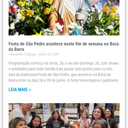
Festa de São Pedro acontece neste fim de semana na Boca
da Barra
Alexandre Trápaga
junho 23, 2026
Programação começa na sexta, 26, e vai até domingo, 28, com shows
e atividades para toda família Está quase tudo pronto para os três
dias da tradicional Festa de São Pedro, que acontece na Boca da
Barra entre os dias 26 e 28 de junho. A festa homenageia o padroeiro
LEIA MAIS »