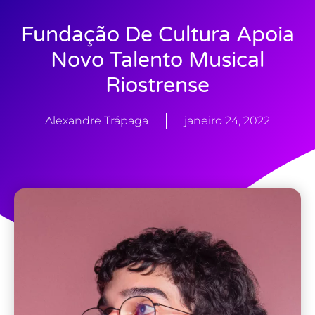
Fundação De Cultura Apoia
Novo Talento Musical
Riostrense
Alexandre Trápaga
janeiro 24, 2022