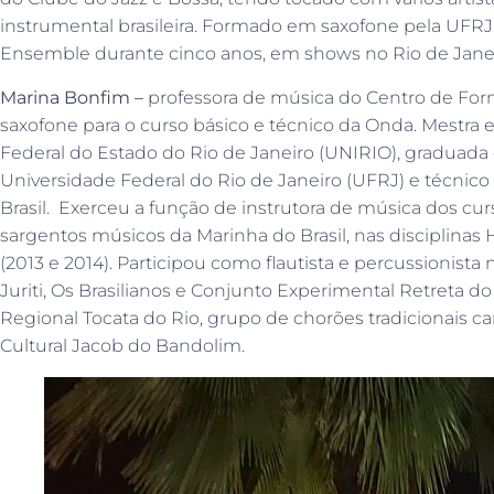
instrumental brasileira. Formado em saxofone pela UFR
Ensemble durante cinco anos, em shows no Rio de Janeiro
Marina Bonfim –
professora de música do Centro de Forma
saxofone para o curso básico e técnico da Onda. Mestra
Federal do Estado do Rio de Janeiro (UNIRIO), graduada 
Universidade Federal do Rio de Janeiro (UFRJ) e técnico
Brasil. Exerceu a função de instrutora de música dos c
sargentos músicos da Marinha do Brasil, nas disciplinas 
(2013 e 2014). Participou como flautista e percussionist
Juriti, Os Brasilianos e Conjunto Experimental Retreta do 
Regional Tocata do Rio, grupo de chorões tradicionais c
Cultural Jacob do Bandolim.