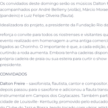
Os convidados deste domingo serão os músicos Dalton F
acompanhados por André Bellieny (violão), Márcio Mora
(pandeiro) e Luiz Felipe Oliveira (flauta).
Idealizadora do projeto, a presidente da Fundação Rio das
reforça o convite para todos os riostrenses e visitantes 
evento realizado em homenagem a uma antiga comerci
ligados ao Chorinho. O importante é que, a cada edição,
curtindo a roda aumenta. Embora tenha cadeiras disponí
própria cadeira de praia ou sua esteira para curtir o show
presidente.
CONVIDADOS
Dalton Freire
– saxofonista, flautista, cantor e compositor
depois passou para o saxofone e adicionou a flauta trans
instrumental em Campos dos Goytacazes. Também part
cidade de Louisville- Kentucky, promovido pelo educad
do Clube do Jazz e Bossa, tendo tocado com vários arti