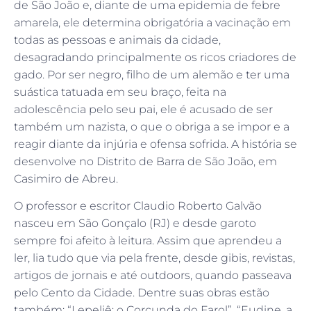
de São João e, diante de uma epidemia de febre
amarela, ele determina obrigatória a vacinação em
todas as pessoas e animais da cidade,
desagradando principalmente os ricos criadores de
gado. Por ser negro, filho de um alemão e ter uma
suástica tatuada em seu braço, feita na
adolescência pelo seu pai, ele é acusado de ser
também um nazista, o que o obriga a se impor e a
reagir diante da injúria e ofensa sofrida. A história se
desenvolve no Distrito de Barra de São João, em
Casimiro de Abreu.
O professor e escritor Claudio Roberto Galvão
nasceu em São Gonçalo (RJ) e desde garoto
sempre foi afeito à leitura. Assim que aprendeu a
ler, lia tudo que via pela frente, desde gibis, revistas,
artigos de jornais e até outdoors, quando passeava
pelo Cento da Cidade. Dentre suas obras estão
também: “Lepeliê: o Corcunda do Farol”, “Eudine, a