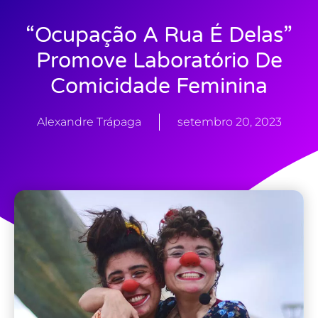
“Ocupação A Rua É Delas”
Promove Laboratório De
Comicidade Feminina
Alexandre Trápaga
setembro 20, 2023