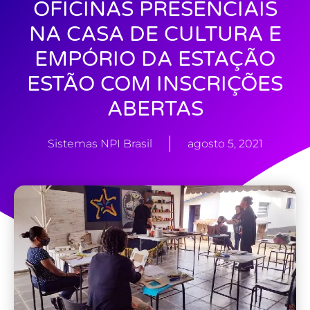
OFICINAS PRESENCIAIS
NA CASA DE CULTURA E
EMPÓRIO DA ESTAÇÃO
ESTÃO COM INSCRIÇÕES
ABERTAS
Sistemas NPI Brasil
agosto 5, 2021