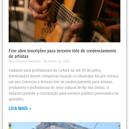
Froc abre inscrições para terceiro lote de credenciamento
de artistas
Ana Cristina Hermano
fevereiro 12, 2026
Cadastro para profissionais da Cultura vai até 30 de junho;
interessados devem comprovar atuação no Município há pelo menos
um ano Começou o terceiro lote de credenciamento para artistas,
produtores e profissionais do setor cultural de Rio das Ostras. O
cadastro permite a contratação para eventos públicos promovidos ou
apoiados
LEIA MAIS »