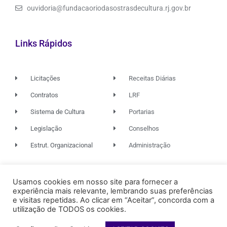
ouvidoria@fundacaoriodasostrasdecultura.rj.gov.br
Links Rápidos
Licitações
Receitas Diárias
Contratos
LRF
Sistema de Cultura
Portarias
Legislação
Conselhos
Estrut. Organizacional
Administração
© 2026. TODOS OS DIREITOS RESERVADOS.
Usamos cookies em nosso site para fornecer a
experiência mais relevante, lembrando suas preferências
e visitas repetidas. Ao clicar em “Aceitar”, concorda com a
utilização de TODOS os cookies.
FUNDAÇÃO RIO DAS OSTRAS
DE CULTURA