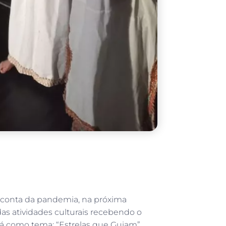
 conta da pandemia, na próxima
 das atividades culturais recebendo o
erá como tema: “Estrelas que Guiam”.