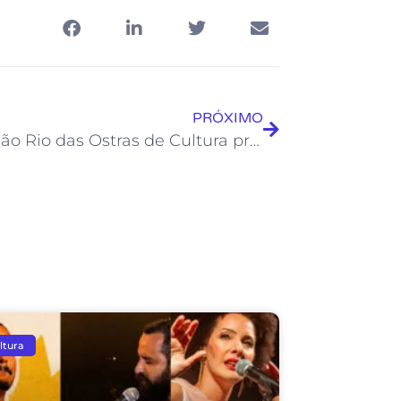
PRÓXIMO
Fundação Rio das Ostras de Cultura premia vencedores do 3º Concurso de Presépios
ltura