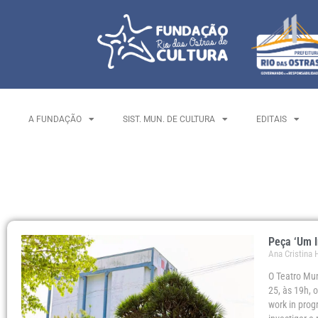
A FUNDAÇÃO
SIST. MUN. DE CULTURA
EDITAIS
Peça ‘Um I
Ana Cristina
O Teatro Mun
25, às 19h,
work in prog