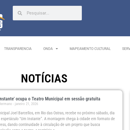
TRANSPARENCIA
ONDA
MAPEAMENTO CULTURAL
SER
NOTÍCIAS
nstante’ ocupa o Teatro Municipal em sessão gratuita
 Hermano
janeiro 21, 2026
icipal Joel Barcellos, em Rio das Ostras, recebe no próximo sábado, dia
 o espetáculo “Um Instante”. A montagem chega à cidade em formato de
ress, dando continuidade à circulação de um projeto que busca