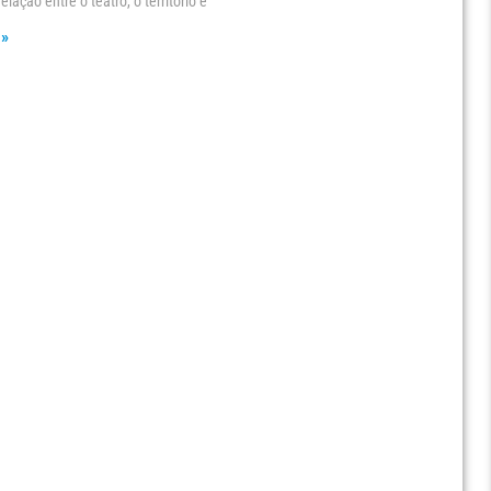
relação entre o teatro, o território e
 »