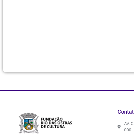
Contat
AV. 
000