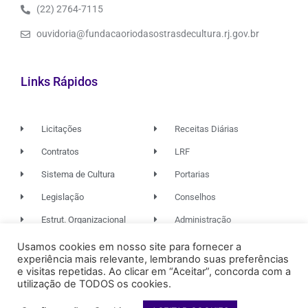
(22) 2764-7115
ouvidoria@fundacaoriodasostrasdecultura.rj.gov.br
Links Rápidos
Licitações
Receitas Diárias
Contratos
LRF
Sistema de Cultura
Portarias
Legislação
Conselhos
Estrut. Organizacional
Administração
Usamos cookies em nosso site para fornecer a
experiência mais relevante, lembrando suas preferências
© 2026. TODOS OS DIREITOS RESERVADOS.
e visitas repetidas. Ao clicar em “Aceitar”, concorda com a
utilização de TODOS os cookies.