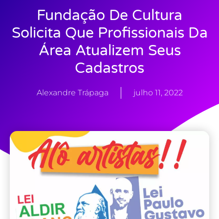
Fundação De Cultura
Solicita Que Profissionais Da
Área Atualizem Seus
Cadastros
Alexandre Trápaga
julho 11, 2022