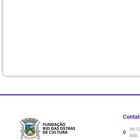
Contat
AV. 
000