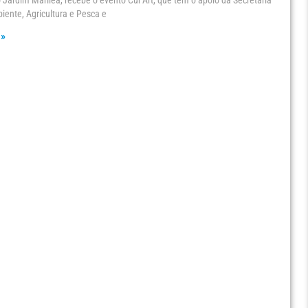
 Jardim Mariléa, recebe o evento Cur’Art, que tem o apoio da Secretaria
ente, Agricultura e Pesca e
 »