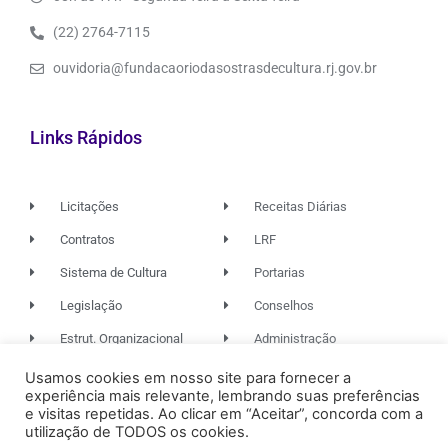
(22) 2764-7115
ouvidoria@fundacaoriodasostrasdecultura.rj.gov.br
Links Rápidos
Licitações
Receitas Diárias
Contratos
LRF
Sistema de Cultura
Portarias
Legislação
Conselhos
Estrut. Organizacional
Administração
Usamos cookies em nosso site para fornecer a
experiência mais relevante, lembrando suas preferências
© 2026. TODOS OS DIREITOS RESERVADOS.
e visitas repetidas. Ao clicar em “Aceitar”, concorda com a
utilização de TODOS os cookies.