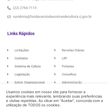
(22) 2764-7115
ouvidoria@fundacaoriodasostrasdecultura.rj.gov.br
Links Rápidos
Licitações
Receitas Diárias
Contratos
LRF
Sistema de Cultura
Portarias
Legislação
Conselhos
Estrut. Organizacional
Administração
Usamos cookies em nosso site para fornecer a
experiência mais relevante, lembrando suas preferências
© 2026. TODOS OS DIREITOS RESERVADOS.
e visitas repetidas. Ao clicar em “Aceitar”, concorda com a
utilização de TODOS os cookies.