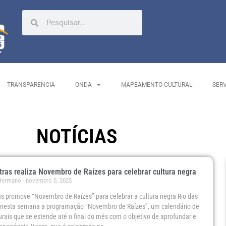
TRANSPARENCIA
ONDA
MAPEAMENTO CULTURAL
SER
NOTÍCIAS
tras realiza Novembro de Raízes para celebrar cultura negra
 Hermano
novembro 5, 2025
as promove “Novembro de Raízes” para celebrar a cultura negra Rio das
ia nesta semana a programação “Novembro de Raízes”, um calendário de
urais que se estende até o final do mês com o objetivo de aprofundar e