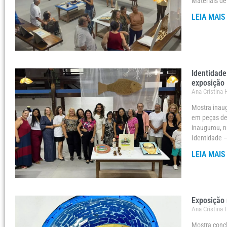
Materiais de
LEIA MAIS
Identidade
exposição
Ana Cristina
Mostra inaug
em peças de 
inaugurou, n
Identidade –
LEIA MAIS
Exposição 
Ana Cristina
Mostra concl