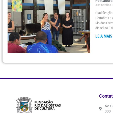
Pescadores
Ana Cristina
Qualificaçã
Petrobras e 
Rio das Ostr
diesel no úl
LEIA MAIS
Contat
AV. 
000