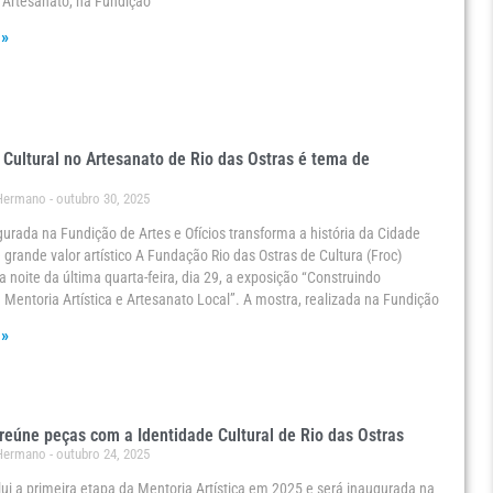
 Artesanato, na Fundição
 »
 Cultural no Artesanato de Rio das Ostras é tema de
 Hermano
outubro 30, 2025
urada na Fundição de Artes e Ofícios transforma a história da Cidade
grande valor artístico A Fundação Rio das Ostras de Cultura (Froc)
a noite da última quarta-feira, dia 29, a exposição “Construindo
 Mentoria Artística e Artesanato Local”. A mostra, realizada na Fundição
 »
reúne peças com a Identidade Cultural de Rio das Ostras
 Hermano
outubro 24, 2025
ui a primeira etapa da Mentoria Artística em 2025 e será inaugurada na