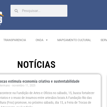
TRANSPARENCIA
ONDA
MAPEAMENTO CULTURAL
SER
NOTÍCIAS
rocas estimula economia criativa e sustentabilidade
 Hermano
novembro 11, 2025
acontece na Fundição de Artes e Ofícios no sábado, 15, busca fortalecer
ntatos e o reuso de insumos entre artesãos locais A Fundação Rio das
ltura (Froc) promove, no próximo sábado, dia 15, a Feira de Trocas de