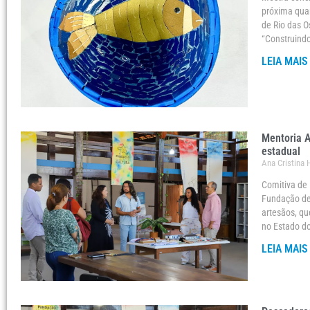
próxima quar
de Rio das O
“Construindo
LEIA MAIS
Mentoria A
estadual
Ana Cristina
Comitiva de 
Fundação de 
artesãos, qu
no Estado do
LEIA MAIS