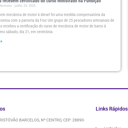
 recebem certificado do curso ministrado na Fundição
 Hermano
junho 24, 2025
o em mecânica de motor à diesel foi uma medida compensatória da
contou com a parceria da Froc Um grupo de 25 pescadores artesanais de
as recebeu a certificação do curso de mecânica de motor de barco à
timo sábado, dia 21, em cerimônia
 »
os
Links Rápidos
CRISTÓVÃO BARCELOS, Nº CENTRO, CEP: 28890-