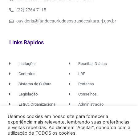
(22) 2764-7115
ouvidoria@fundacaoriodasostrasdecultura.rj.gov.br
Links Rápidos
Licitações
Receitas Diárias
Contratos
LRF
Sistema de Cultura
Portarias
Legislação
Conselhos
Estrut. Organizacional
Administração
Usamos cookies em nosso site para fornecer a
experiência mais relevante, lembrando suas preferências
© 2026. TODOS OS DIREITOS RESERVADOS.
e visitas repetidas. Ao clicar em “Aceitar”, concorda com a
utilização de TODOS os cookies.