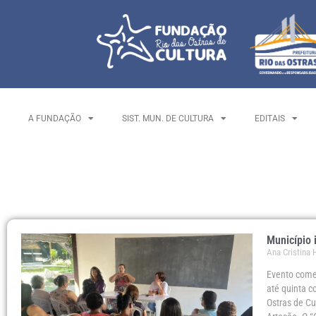
A FUNDAÇÃO
SIST. MUN. DE CULTURA
EDITAIS
Município 
Ana Cristina
Evento come
até quinta c
Ostras de Cu