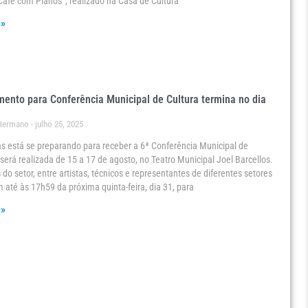
Café com Planos”, realizado na Casa de Cultura
 »
ento para Conferência Municipal de Cultura termina no dia
 Hermano
julho 25, 2025
as está se preparando para receber a 6ª Conferência Municipal de
 será realizada de 15 a 17 de agosto, no Teatro Municipal Joel Barcellos.
 do setor, entre artistas, técnicos e representantes de diferentes setores
êm até às 17h59 da próxima quinta-feira, dia 31, para
 »