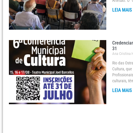
Artesão. O “
LEIA MAIS
Credenciam
31
Ana Cristina
Rio das Ostr
Cultura, que
Profissionais
culturais, t
LEIA MAIS