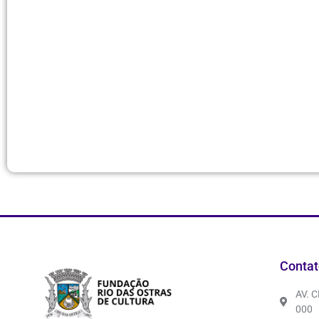
Contat
AV. 
000