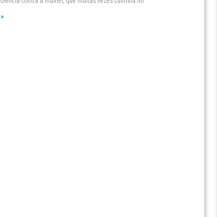
olência contra a mulher, que muitas vezes culmina no
 »