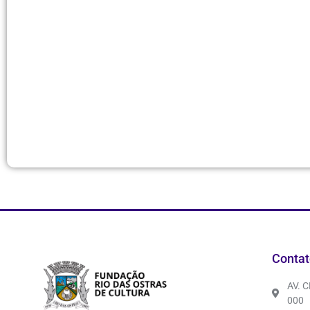
Contat
AV. 
000