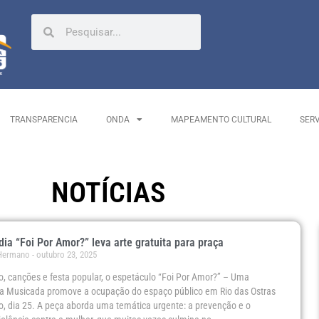
TRANSPARENCIA
ONDA
MAPEAMENTO CULTURAL
SER
NOTÍCIAS
ia “Foi Por Amor?” leva arte gratuita para praça
 Hermano
outubro 23, 2025
o, canções e festa popular, o espetáculo “Foi Por Amor?” – Uma
a Musicada promove a ocupação do espaço público em Rio das Ostras
, dia 25. A peça aborda uma temática urgente: a prevenção e o