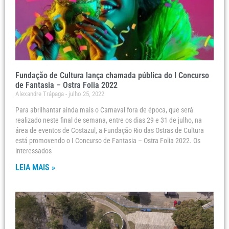
Fundação de Cultura lança chamada pública do I Concurso
de Fantasia – Ostra Folia 2022
Alexandre Trápaga
julho 25, 2022
Para abrilhantar ainda mais o Carnaval fora de época, que será
realizado neste final de semana, entre os dias 29 e 31 de julho, na
área de eventos de Costazul, a Fundação Rio das Ostras de Cultura
está promovendo o I Concurso de Fantasia – Ostra Folia 2022. Os
interessados
LEIA MAIS »