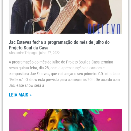
Jac Esteves fecha a programação do mês de julho do
Projeto Soul da Casa
Alexandre Trápaga
julho 27, 2022
A programação do mês de julho do Projeto Soul da Casa termina
nesta quinta-feira, dia 28, com a apresentação da cantora e
compositora Jac Esteves, que vai lançar o seu primeiro CD, intitulado
“Reflexo”. O show está previsto para começar às 20h. De acordo com
Jac, esse show será a
LEIA MAIS »