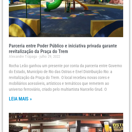
Parceria entre Poder Público e iniciativa privada garante
revitalização da Praça do Trem
Alexandre Trápaga
julho 29, 2022
Rocha Leão ganhou um presente por conta da parceria entre Governo
do Estado, Município de Rio das Ostras e Enel Distribuição Rio: a
revitalização da Praça do Trem. O local recebeu novas cores e
mobiliários acessíveis, artísticos e temáticos que remetem ao
universo ferroviário, criado pelo multiartista Narcelio Grud. O
LEIA MAIS »