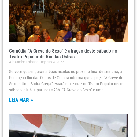
Comédia “A Greve do Sexo” é atração deste sábado no
Teatro Popular de Rio das Ostras
Alexandre Trápaga
agosto 3, 2022
Se você quiser garantir boas risadas no próximo final de semana, a
Fundação Rio das Ostras de Cultura informa que a peça “A Greve do
Sexo – Uma Sátira Grega” estará em cartaz no Teatro Popular neste
sábado, dia 6, a partir das 20h. “A Greve do Sexo” é uma
LEIA MAIS »