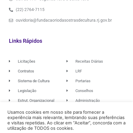
(22) 2764-7115
ouvidoria@fundacaoriodasostrasdecultura.rj.gov.br
Links Rápidos
Licitações
Receitas Diárias
Contratos
LRF
Sistema de Cultura
Portarias
Legislação
Conselhos
Estrut. Organizacional
Administração
Usamos cookies em nosso site para fornecer a
experiência mais relevante, lembrando suas preferências
© 2026. TODOS OS DIREITOS RESERVADOS.
e visitas repetidas. Ao clicar em “Aceitar”, concorda com a
utilização de TODOS os cookies.